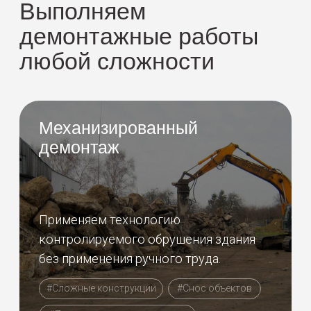
Осуществляем комплексное
экологическое сопровождение
проектов.
#Лабораторные иследования
#Отходы
#Вторичное сырье
#Документация
#Экологические сборы и отчеты
Специальные работы
Оказываем услуги по
промышленному альпинизму и
роботизированному демонтажу.
#Стесненные условия
#Эффективность
#Труднодоступные места
#Безопасно
#Минимизация затрат