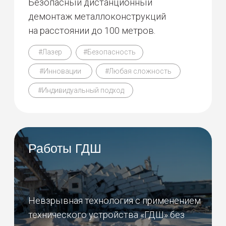
г.Санкт-Петербург, ул.
Савушкина 126 Б, БЦ
"Атлантик Сити"
ГК "АРАСАР"
Режим работы офиса
Пн - Пт (9:00 - 18:00)
О компании
Механизированный демонтаж
Наши проекты
Алмазные технологии
Оборудование
Рециклинг и переработка
Новости
Экология и проектирование
Контакты
Специальные работы