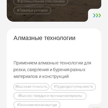
Демонтаж лазером
Безопасный дистанционный
демонтаж металлоконструкций
на расстоянии до 100 метров.
#Лазер
#Безопасность
#Инновации
#Любая сложность
#Индивидуальный подход
25 000 м2
45 дней
Работы ГДШ
Невзрывная технология с применением
технического устройства «ГДШ» без