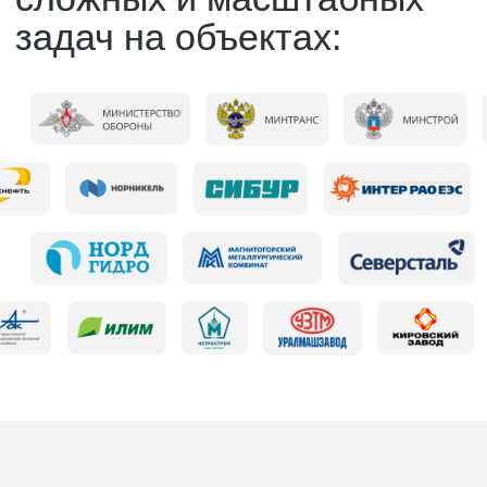
#Высокая точность
#Труднодоступны места
#Высоко твердые и прочные материалы
#Экономическая выгода
Рециклинг и переработка
Производим вторичный щебень
на площадке демонтажа без
необходимости вывоза отходов.
#Дробильно-сортировочный комплекс
#Экономия бюджета заказчика
#Строительные отходы
Экология проектирование