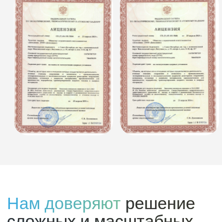
Механизированный
демонтаж
Применяем технологию
контролируемого обрушения здания
без применения ручного труда.
#Сложные конструкции
#Снос объектов
#Промышленная спецтехника
#Тяжелые условия
Алмазные технологии
Применяем алмазные технологии для
резки, сверления и бурения разных
материалов и конструкций.