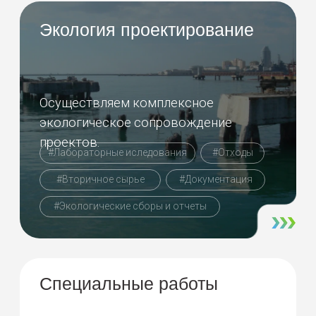
Кремля
г. Москва
Демонтаж алмазным оборудованием офис
аппарата администрации президента
России. Демонтировались кирпичные стены,
толщиной до 1 метра путём разреза на
блоки, которые снимались кранами.
Свяжитесь с нами
любым