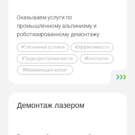
удобным способом
Телефон
+7 (812) 320-28-82
E-mail
info@arasar.ru
Адрес головного офиса