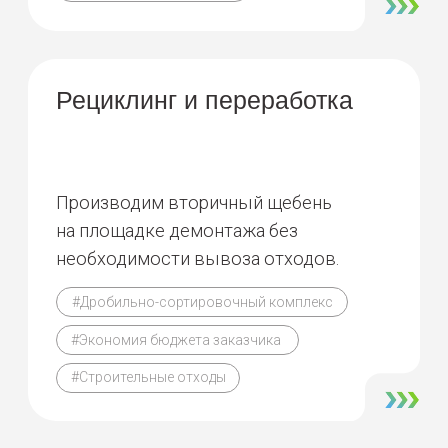
применения взрывчатых веществ.
#ГДШ
#Безопасность
#Эффективность
#Технологичность
#Механическое воздействие
Подходим
индивидуально
к каждому объекту
Смотреть все проекты
1/5
14 корпус Московского