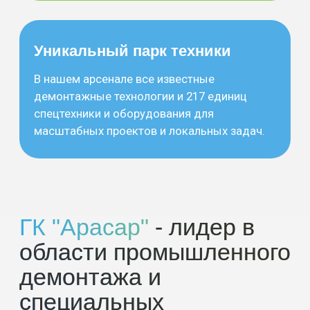
1998
с
года
Работаем в атомной, металлургической, химической,
строительной и других областях по всей России.
150+
сотрудников
Наша команда владеет самими современными
методами организации труда и выполнения
демонтажных работ.
2200+
объектов
География выполненных работ компании обширна и
простирается по всей территории России.
Ознакомьтесь